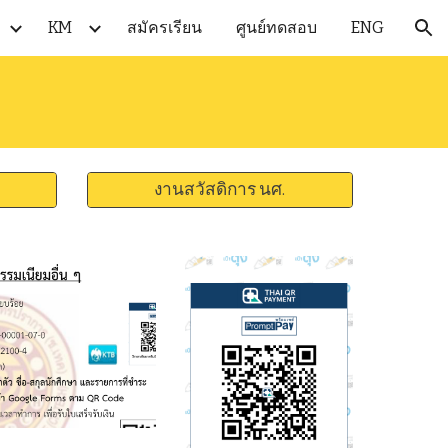
KM
สมัครเรียน
ศูนย์ทดสอบ
ENG
ion
งานสวัสดิการ นศ.