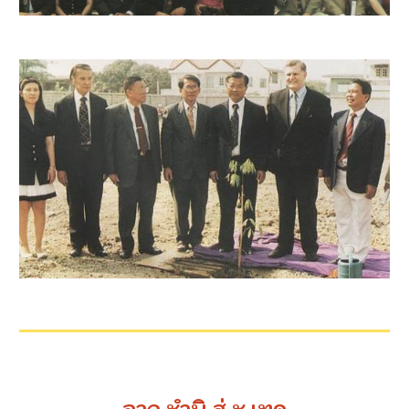
จาก ชำนิ สู่ ช.เทค